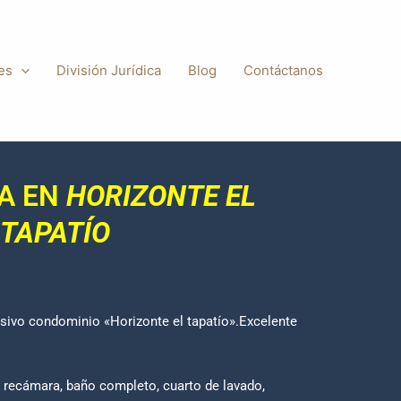
es
División Jurídica
Blog
Contáctanos
IA EN
HORIZONTE EL
TAPATÍO
sivo condominio «Horizonte el tapatío».Excelente
o/ recámara, baño completo, cuarto de lavado,