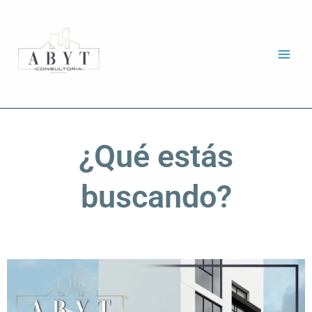
Ir
al
contenido
¿Qué estás
buscando?